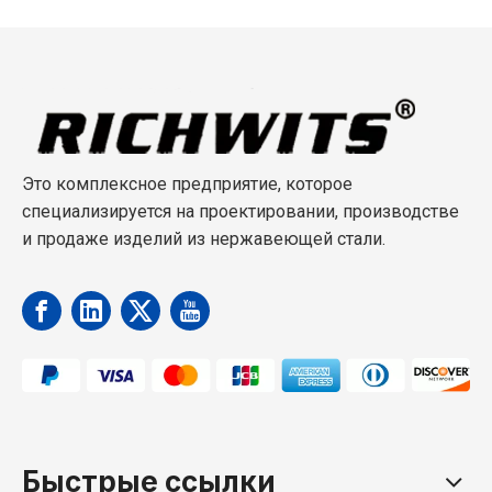
морской
нержавеющей
лодочной
защелкой
стали
фурнитурой
из
316.
нержавеющей
Фурнитура
стали
для
316
лодок
Это комплексное предприятие, которое
специализируется на проектировании, производстве
и продаже изделий из нержавеющей стали.
Быстрые ссылки