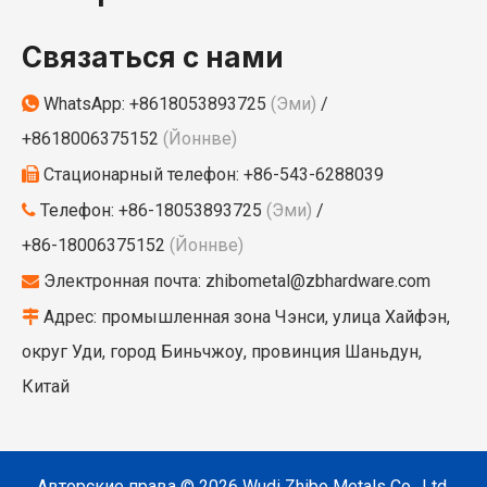
Связаться с нами
WhatsApp:
+8618053893725
(Эми)
/

+8618006375152
(Йоннве)
Стационарный телефон: +86-543-6288039

Телефон: +86-18053893725
(Эми)
/

+86-18006375152
(Йоннве)
Электронная почта:
zhibometal@zbhardware.com

Адрес: промышленная зона Чэнси, улица Хайфэн,

округ Уди, город Биньчжоу, провинция Шаньдун,
Китай
Авторские права ©
2026
Wudi Zhibo Metals Co., Ltd.