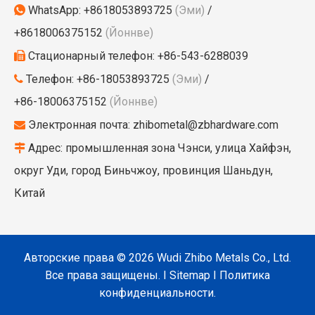
WhatsApp:
+8618053893725
(Эми)
/

+8618006375152
(Йоннве)
Стационарный телефон: +86-543-6288039

Телефон: +86-18053893725
(Эми)
/

+86-18006375152
(Йоннве)
Электронная почта:
zhibometal@zbhardware.com

Адрес: промышленная зона Чэнси, улица Хайфэн,

округ Уди, город Биньчжоу, провинция Шаньдун,
Китай
Авторские права ©
2026
Wudi Zhibo Metals Co., Ltd.
Все права защищены. I
Sitemap
I
Политика
конфиденциальности.