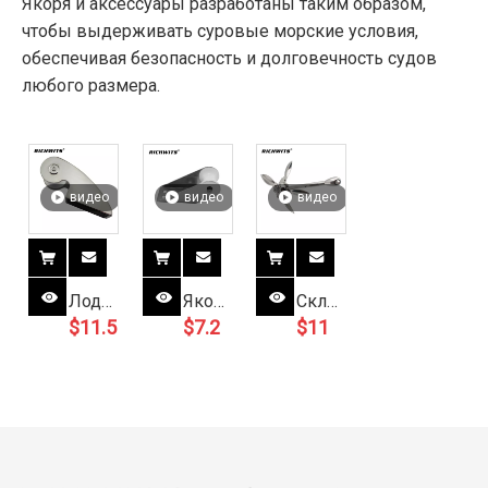
Якоря и аксессуары разработаны таким образом,
чтобы выдерживать суровые морские условия,
обеспечивая безопасность и долговечность судов
любого размера.
видео
видео
видео
Лодка
Якорный
Складные
$
11.5
$
7.2
$
11
из
ролик
якоря
нержавеющей
из
из
стали
нержавеющей
нержавеющей
носовой
стали
стали
якорный
для
ролик
колесной