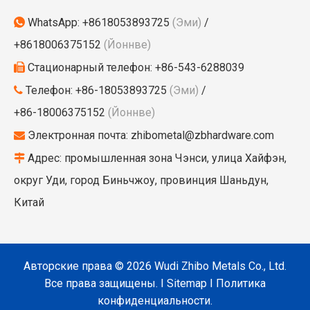
WhatsApp:
+8618053893725
(Эми)
/

+8618006375152
(Йоннве)
Стационарный телефон: +86-543-6288039

Телефон: +86-18053893725
(Эми)
/

+86-18006375152
(Йоннве)
Электронная почта:
zhibometal@zbhardware.com

Адрес: промышленная зона Чэнси, улица Хайфэн,

округ Уди, город Биньчжоу, провинция Шаньдун,
Китай
Авторские права ©
2026
Wudi Zhibo Metals Co., Ltd.
Все права защищены. I
Sitemap
I
Политика
конфиденциальности.