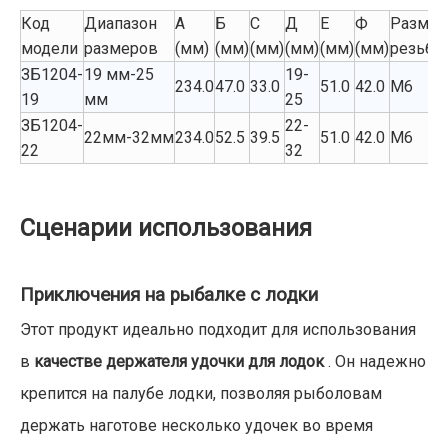
Код
Диапазон
А
Б
С
Д
Е
Ф
Размер
модели
размеров
(мм)
(мм)
(мм)
(мм)
(мм)
(мм)
резьбы
ЗБ1204-
19 мм-25
19-
234.0
47.0
33.0
51.0
42.0
М6
19
мм
25
ЗБ1204-
22-
22мм-32мм
234.0
52.5
39.5
51.0
42.0
М6
22
32
Сценарии использования
Приключения на рыбалке с лодки
Этот продукт идеально подходит для использования
в
качестве держателя удочки для лодок
. Он надежно
крепится на палубе лодки, позволяя рыболовам
держать наготове несколько удочек во время