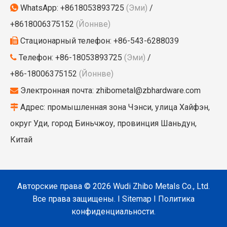
WhatsApp:
+8618053893725
(Эми)
/

+8618006375152
(Йоннве)
Стационарный телефон: +86-543-6288039

Телефон: +86-18053893725
(Эми)
/

+86-18006375152
(Йоннве)
Электронная почта:
zhibometal@zbhardware.com

Адрес: промышленная зона Чэнси, улица Хайфэн,

округ Уди, город Биньчжоу, провинция Шаньдун,
Китай
Авторские права ©
2026
Wudi Zhibo Metals Co., Ltd.
Все права защищены. I
Sitemap
I
Политика
конфиденциальности.